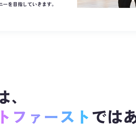
パニーを目指していきます。
は、
トファースト
では