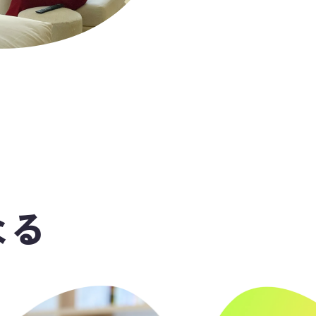
MISSION
明日が楽し
居場所を
なる
NAVICUSのMISSIONは、
「明日が楽しみになる
誰しも、人との繋がりや居場所によって心が救われた
家庭・会社・SNS・地域社会・趣