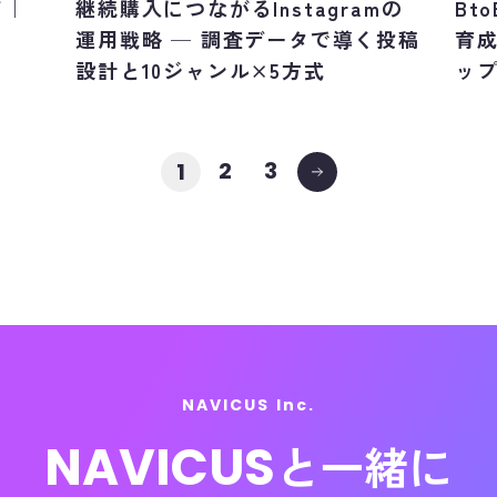
ド｜
継続購入につながるInstagramの
Bt
運用戦略 ─ 調査データで導く投稿
育
設計と10ジャンル×5方式
ッ
2
3
1
NAVICUS Inc.
NAVICUS
と一緒に