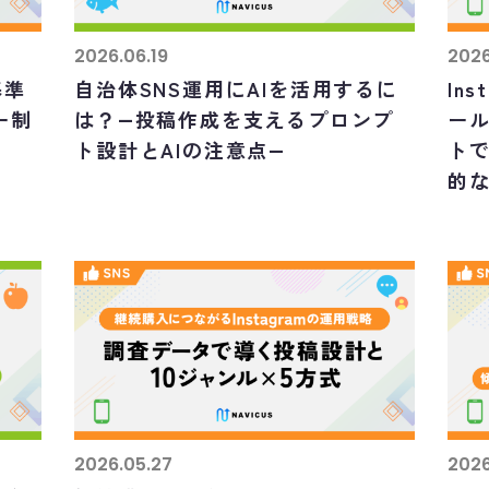
2026.06.19
2026
基準
自治体SNS運用にAIを活用するに
In
ー制
は？―投稿作成を支えるプロンプ
ール
ト設計とAIの注意点―
ト
的
2026.05.27
2026