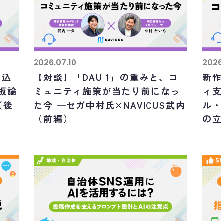
2026.07.10
2026
仕込
【対談】「DAU 1」の重みと、コ
新
板論
ミュニティ施策が当たり前になっ
ィ支
（後
た今 ─セガ中村氏×NAVICUS武内
ル
（前編）
の