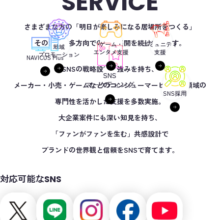
SERVICE
さまざまな方の
「明日が楽しみになる居場所をつくる」
そのために多方向での事業展開を続けています。
コミュニティ
ゲーム・
地域
支援
エンタメ支援
プロモーション
NAVICUS Plus
SNSの戦略設計に強みを持ち、
SNS
マーケティング
メーカー・小売・ゲームなどのコンシューマービジネス領域の
SNS採用
専門性を活かした支援を多数実施。
大企業案件にも深い知見を持ち、
「ファンがファンを生む」共感設計で
ブランドの世界観と信頼をSNSで育てます。
対応可能なSNS