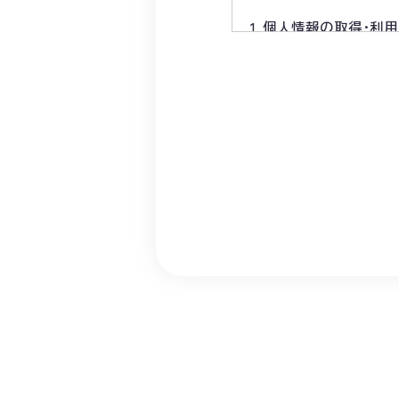
1. 個人情報の取得･利
・個人情報を取得する
その目的達成に必要な
・法令に基づく命令等
・個人情報を第三者に
法にこれを行います。
2. 個人情報保護マネ
・個人情報保護に関す
国が定める指針、その
・個人情報への不正ア
社内規程を整備し、適
・個人情報の取り扱い
必要な是正を行うとと
し、改善していきます
3. 苦情などに対する
お客様からの苦情及び