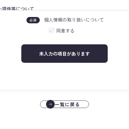
用･提供等について
際は、法令等で求められる範囲においてその利用目的をできる
個人情報の取り扱いについて
必須
限度において適法かつ公正な手段で取得します。
を除き、収集時に承諾を得た目的外の利用、提供は行いません
同意する
提供またはその取扱いを委託する際は、本人が同意を与えた利
未入力の項目があります
ジメントシステムについて
る個人情報保護マネジメントシステムを実行するにあたり、個
他の規範及びガイドラインを遵守します。
クセス、個人情報の紛失、破壊、改ざんおよび漏洩などの予防
切な安全対策を講じます。
と個人情報保護マネジメントシステムについて、適切な運用が
もに、社会情勢・環境等の変化を考慮して個人情報保護の取り
一覧に戻る
。
適正な対応について
相談が来た場合、遅滞無く対応を行います。