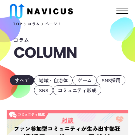
ページ 3
TOP
コラム
コラム
COLUMN
すべて
地域・自治体
ゲーム
SNS採用
SNS
コミュニティ形成