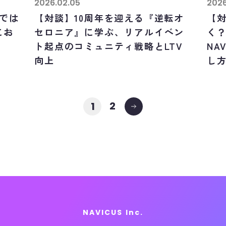
2026.02.05
2026
けでは
【対談】10周年を迎える『逆転オ
【
にお
セロニア』に学ぶ、リアルイベン
く？
ト起点のコミュニティ戦略とLTV
NA
向上
し
2
1
NAVICUS Inc.