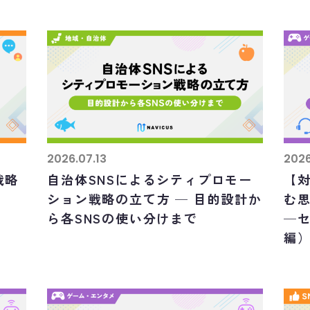
2026.07.13
2026
戦略
自治体SNSによるシティプロモー
【
ション戦略の立て方 ─ 目的設計か
む
ら各SNSの使い分けまで
─セ
編