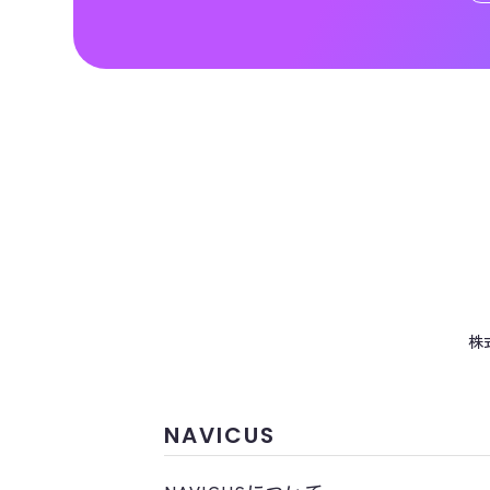
株
NAVICUS