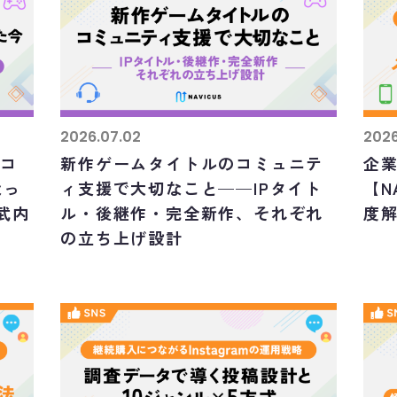
2026.07.02
2026
、コ
新作ゲームタイトルのコミュニテ
企業
なっ
ィ支援で大切なこと——IPタイト
【N
S武内
ル・後継作・完全新作、それぞれ
度
の立ち上げ設計