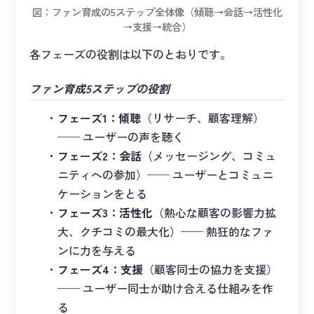
図：ファン育成の5ステップ全体像（傾聴→会話→活性化
→支援→統合）
各フェーズの役割は以下のとおりです。
ファン育成5ステップの役割
フェーズ1：傾聴
（リサーチ、顧客理解）
── ユーザーの声を聴く
フェーズ2：会話
（メッセージング、コミュ
ニティへの参加）── ユーザーとコミュニ
ケーションをとる
フェーズ3：活性化
（熱心な顧客の影響力拡
大、クチコミの最大化）── 熱狂的なファ
ンに力を与える
フェーズ4：支援
（顧客同士の協力を支援）
── ユーザー同士が助け合える仕組みを作
る