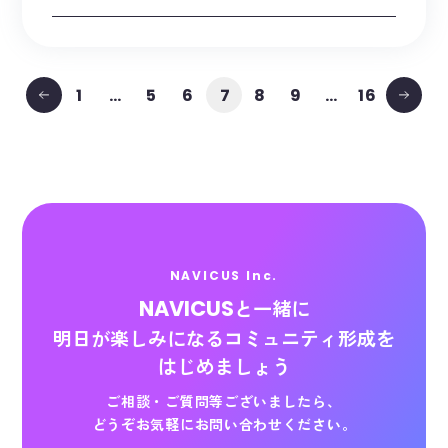
元BNEマーケター × NAVICUSが語る
ゲーム事業の伸ばし方
1
…
5
6
8
9
…
16
7
NAVICUS Inc.
NAVICUS
と一緒に
明日が楽しみになる
コミュニティ形成を
はじめましょう
ご相談・ご質問等ございましたら、
どうぞお気軽にお問い合わせください。