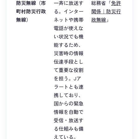
防災無線
（市
一斉に放送す
総務省「
免許
町村防災行政
る。インター
関係｜防災行
無線）
ネットや携帯
政無線
」
電話が使えな
い状況でも機
能するため、
災害時の情報
伝達手段とし
て重要な役割
を担う。Jア
ラートとも連
携しており、
国からの緊急
情報を自動で
受信・放送す
る仕組みも備
えている。