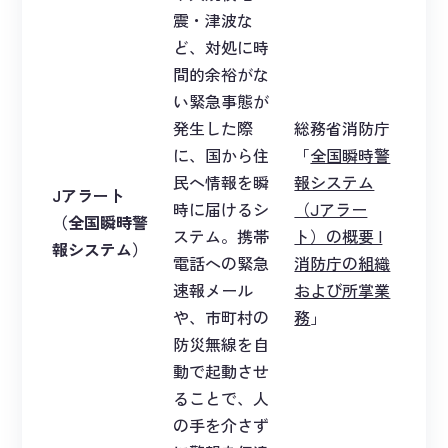
震・津波な
ど、対処に時
間的余裕がな
い緊急事態が
発生した際
総務省消防庁
に、国から住
「
全国瞬時警
民へ情報を瞬
報システム
Jアラート
時に届けるシ
（Jアラー
（全国瞬時警
ステム。携帯
ト）の概要 |
報システム）
電話への緊急
消防庁の組織
速報メール
および所掌業
や、市町村の
務
」
防災無線を自
動で起動させ
ることで、人
の手を介さず