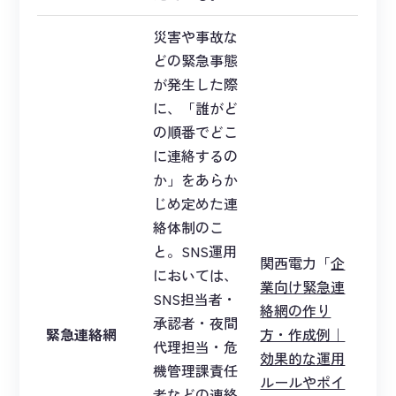
災害や事故な
どの緊急事態
が発生した際
に、「誰がど
の順番でどこ
に連絡するの
か」をあらか
じめ定めた連
絡体制のこ
と。SNS運用
関西電力「
企
においては、
業向け緊急連
SNS担当者・
絡網の作り
承認者・夜間
緊急連絡網
方・作成例｜
代理担当・危
効果的な運用
機管理課責任
ルールやポイ
者などの連絡