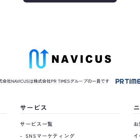
人情報保護マネジメントシステムを実行するにあたり、個人情
イドラインを遵守します。
ス、個人情報の紛失、破壊、改ざんおよび漏洩などの予防なら
講じます。
人情報保護マネジメントシステムについて、適切な運用が実施
・環境等の変化を考慮して個人情報保護の取り組みを継続的に
対応について
が来た場合、延滞無く対応を行います。
式会社NAVICUSは株式会社PR TIMES
グループ
の一員です
わせは、下記までお願いします。
区神田練塀町73 プロミエ秋葉原801
サービス
情報保護責任者: 武内一矢
サービス一覧
お
SNSマーケティング
イ