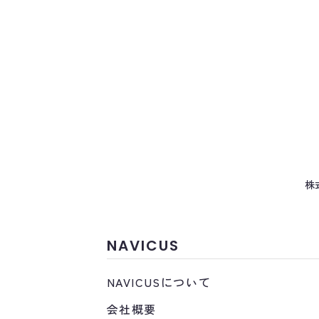
・個人情報保護に関する個
指針、その他の規範及びガ
・個人情報への不正アクセ
整備し、適切な安全対策を
・個人情報の取り扱いと個
を行うとともに、社会情勢
3. 苦情などに対する適正な
お客様からの苦情及び相談
4. お問い合わせ先
株
個人情報に関するお問い合
〒101-0022 東京都千代田
NAVICUS
株式会社NAVICUS 個人
NAVICUSについて
会社概要