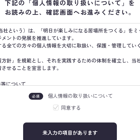
下記の「個人情報の取り扱いについて」
を
お読みの上、
確認画面へお進みください。
下、当社という）は、「明日が楽しみになる居場所をつくる」をミッ
ジメントの発展を推進しています。
する全ての方々の個人情報を大切に取扱い、保護・管理してい
護方針」を規範とし、それを実践するための体制を確立し、当
着させることを宣言します。
提供等について
、法令等で求められる範囲においてその利用目的をできる限り
個人情報の取り扱いについて
必須
法かつ公正な手段で取得します。
き、収集時に承諾を得た目的外の利用、提供は行いません。
同意する
またはその取扱いを委託する際は、本人が同意を与えた利用目
未入力の項目があります
ントシステムについて