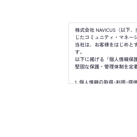
株式会社 NAVICUS（以
じたコミュニティ・マネー
当社は、お客様をはじめと
す。
以下に掲げる「個人情報保
堅固な保護・管理体制を定
1. 個人情報の取得･利用･
・個人情報を取得する際は
成に必要な限度において適
・法令に基づく命令等を除
・個人情報を第三者に提供
行います。
2. 個人情報保護マネジメ