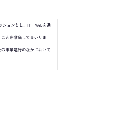
ションとし、IT・Webを通
くことを徹底してまいりま
社の事業遂行のなかにおいて
具体的に特定し、その目的達
的の範囲内で、適法にこれを