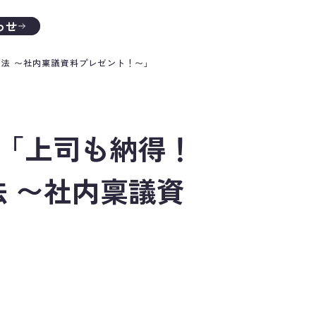
わせ
の方法 〜社内稟議資料プレゼント！〜」
ナー「上司も納得！
法 〜社内稟議資