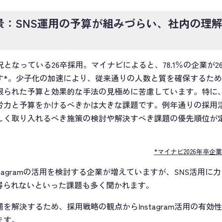
景：SNS運用の予算が組みづらい、社内の理
況となっている26卒採用。マイナビによると、78.1％の企業が
す*。少子化の加速により、従来通りの人数と質を確保するた
限られた予算と効果的な手法の見極めに苦慮しています。特に、
労力と予算をかけるべきかは大きな課題です。例年通りの採用
しく取り入れるべき施策の検討や解決すべき課題の優先順位が
*マイナビ2026年卒
stagramの活用を検討する企業が増えていますが、SNS活用
得られないといった課題も多く聞かれます。
を解決するため、採用戦略の観点からInstagram活用の有
ます。