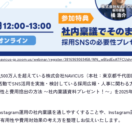
/navicus-jp.zoom.us/webinar/register/3816969069458/WN_wBlzdExATFCUsh
500万人を超えている株式会社NAVICUS（本社：東京都千代
採用活動でSNS活用を実施・検討している採用広報・人事に関わ
の有用性と費用捻出の方法 〜社内稟議資料プレゼント！〜」を2025
stagram運用の社内稟議を通しやすくすることや、Instagr
am採用の有用性や費用対効果の考え方を整理しお伝えいたします。