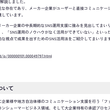
を解説しました。
身近な存在であり、メーカー企業がユーザーと直接コミュニケー
速しています。
以来、メーカー企業の中長期的なSNS運用支援に強みを見出してま
」、「SNS運用のノウハウがなく活用ができていない」といっ
的な視点で成果を出すためのSNS活用法をご紹介してまいりま
d/p/000000101.000049797.html
について
計を軸に企業様や地方自治体様のコミュニケーション支援を行う「
コンシューマービジネス領域、そして大企業特有の承認プロセ