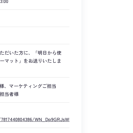
:00
）
ただいた方に、「明日から使
ーマット」をお送りいたしま
者様、マーケティングご担当
担当者様
ter/7817440804386/WN_Dp9GRJsWRhy4fEcwhv5MUA