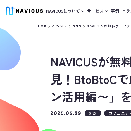
NAVICUSについて
サービス
事例
コラ
NAVICUSが無料ウェビ
TOP
イベント
SNS
NAVICUSが
見！BtoBtoC
ン活用編〜」
2025.05.29
SNS
コミュニテ